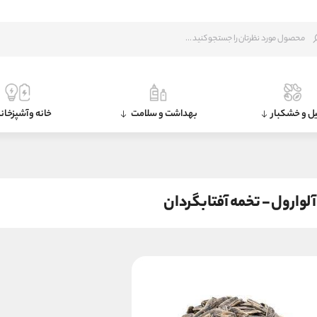
ل و خشکبار
بهداشت و سلامت
خانه و آشپزخان
آلوارول - تخمه آفتابگردان