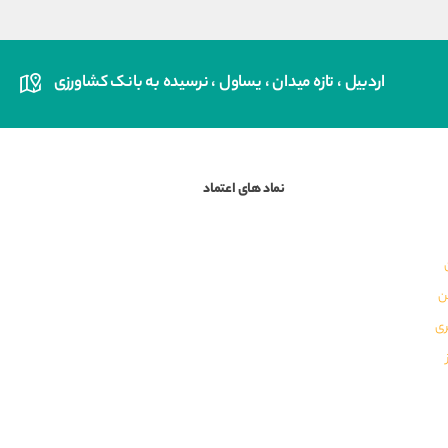
اردبیل ، تازه میدان ، یساول ، نرسیده به بانک کشاورزی
نماد های اعتماد
ن
ری