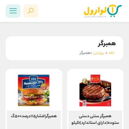
همبرگر
خانه
>
پروتئین
>همبرگر
همبرگر سنتی دستی
همبرگرافشار۷۵درصد۵۰۰گ
ستوده(دارای استاندارد)۱کیلو