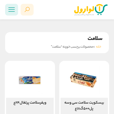
سلامت
خانه
>محصولات برچسب خورده “سلامت”
بیسکویت سلامت سی وسه
ویفرسلامت پرتغال۲۴ع
پل۵۰۰گ۱۸ع