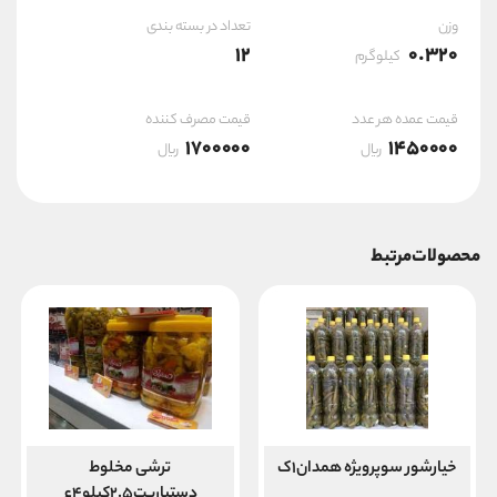
وزن
تعداد در بسته بندی
12
0.320
کیلوگرم
قیمت عمده هر عدد
قیمت مصرف کننده
1700000
1450000
ریال
ریال
محصولات مرتبط
خیارشور سوپرویژه همدان۱ک
ترشی مخلوط
دستیارپت۲.۵کیلو۴ع