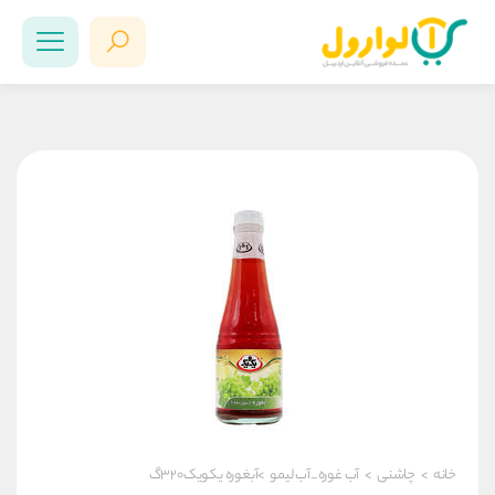
خانه
>
چاشنی
>
آب غوره_آب لیمو
>آبغوره یکویک۳۲۰گ