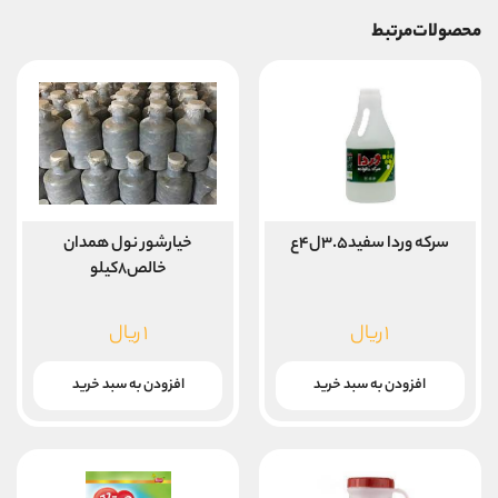
محصولات مرتبط
خیارشور نول همدان
سرکه وردا سفید۳.۵ل۴ع
خالص۸کیلو
۱
ریال
۱
ریال
افزودن به سبد خرید
افزودن به سبد خرید