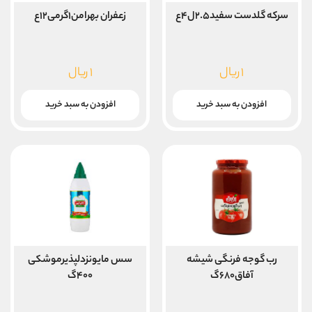
سرکه گلدست سفید۲.۵ل۴ع
زعفران بهرامن۱گرمی۱۲ع
۱
ریال
۱
ریال
افزودن به سبد خرید
افزودن به سبد خرید
رب گوجه فرنگی شیشه
سس مایونزدلپذیرموشکی
آفاق۶۸۰گ
۴۰۰گ