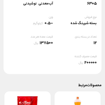
6305
آب معدنی
نوشیدنی
,
نوع فروش
وزن
-0.5
بسته شرینگ شده
کیلوگرم
تعداد در بسته بندی
قیمت عمده هر عدد
137500
12
ریال
قیمت مصرف کننده
200000
ریال
محصولات مرتبط