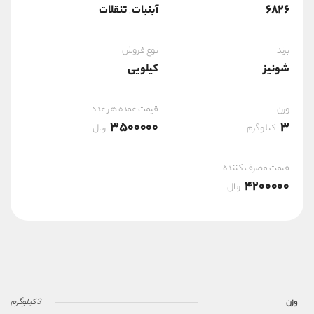
6826
آبنبات
تنقلات
,
برند
نوع فروش
شونیز
کیلویی
وزن
قیمت عمده هر عدد
3500000
3
کیلوگرم
ریال
قیمت مصرف کننده
4200000
ریال
وزن
3 کیلوگرم