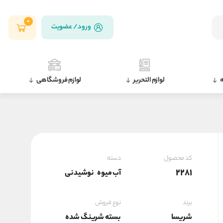
0
ورود / عضویت
ه
لوازم التحریر
لوازم فروشگاهی
کد محصول
دسته
2281
آب ميوه
نوشیدنی
,
برند
نوع فروش
شریسا
بسته شرینگ شده