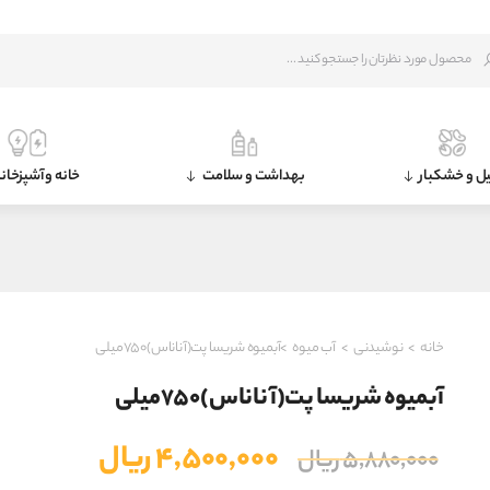
ل و خشکبار
بهداشت و سلامت
خانه و آشپزخان
خانه
>
نوشیدنی
>
آب ميوه
>آبمیوه شریسا پت(آناناس)۷۵۰میلی
آبمیوه شریسا پت(آناناس)۷۵۰میلی
قیمت
قیمت
۴,۵۰۰,۰۰۰
ریال
۵,۸۸۰,۰۰۰
ریال
اصلی
فعلی