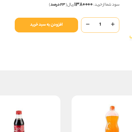
۱۳۸۰۰۰۰
۵,۸۸۰,۰۰۰ ریال
سود شما از خرید :
ریال (
۲۳ درصد
)
بود.
است.
آبمیوه
افزودن به سبد خرید
شریسا
پت(آناناس)750میلی
عدد