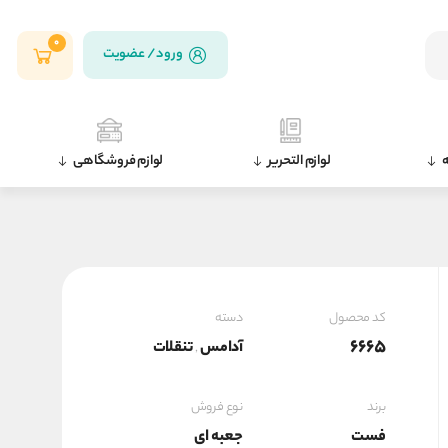
0
ورود / عضویت
ه
لوازم التحریر
لوازم فروشگاهی
کد محصول
دسته
6665
آدامس
تنقلات
,
برند
نوع فروش
فست
جعبه ای