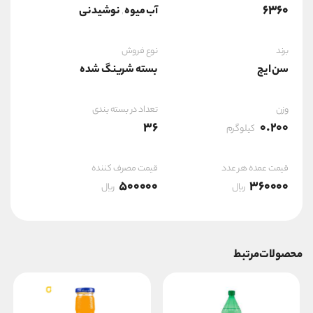
6360
آب ميوه
نوشیدنی
,
برند
نوع فروش
سن ایچ
بسته شرینگ شده
وزن
تعداد در بسته بندی
36
0.200
کیلوگرم
قیمت عمده هر عدد
قیمت مصرف کننده
500000
360000
ریال
ریال
محصولات مرتبط