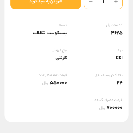
افزودن به سبد خرید
است.
دایجستیو
ساده
آناتا
عدد
کد محصول
دسته
4625
بیسکوییت
تنقلات
,
برند
نوع فروش
اناتا
کارتنی
تعداد در بسته بندی
قیمت عمده هر عدد
550000
24
ریال
قیمت مصرف کننده
700000
ریال