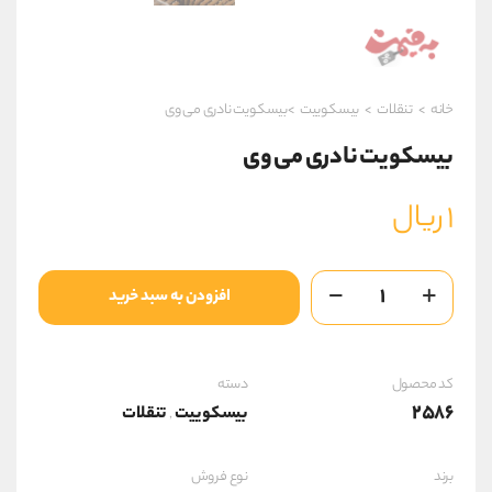
خانه
>
تنقلات
>
بیسکوییت
>بیسکویت نادری می وی
بیسکویت نادری می وی
۱
ریال
بیسکویت
افزودن به سبد خرید
نادری
می
وی
عدد
کد محصول
دسته
2586
بیسکوییت
تنقلات
,
برند
نوع فروش