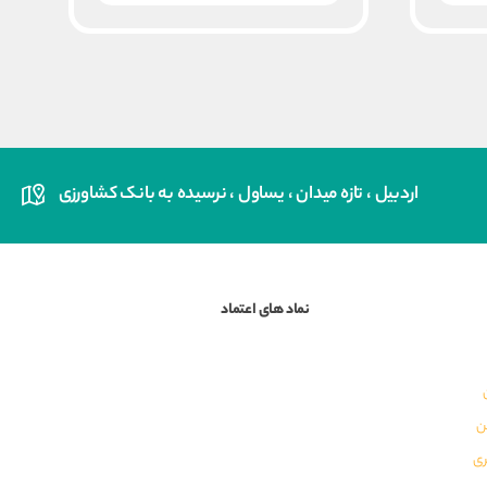
بود.
است.
اردبیل ، تازه میدان ، یساول ، نرسیده به بانک کشاورزی
نماد های اعتماد
ن
ری