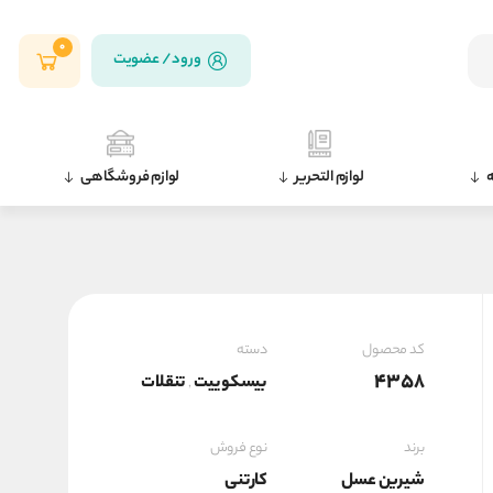
0
ورود / عضویت
ه
لوازم التحریر
لوازم فروشگاهی
کد محصول
دسته
4358
بیسکوییت
تنقلات
,
برند
نوع فروش
شیرین عسل
کارتنی