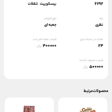
6792
بیسکوییت
تنقلات
,
برند
نوع فروش
نظری
جعبه ای
تعداد در بسته بندی
قیمت عمده هر عدد
400000
24
ریال
قیمت مصرف کننده
500000
ریال
محصولات مرتبط