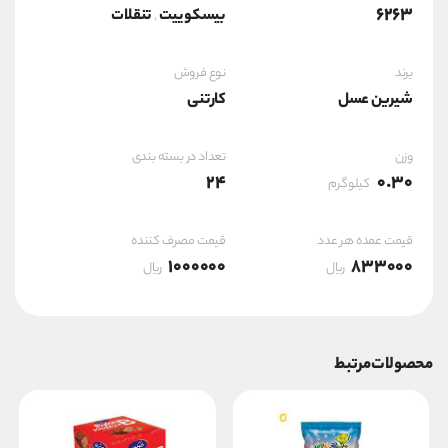
6263
بیسکوییت
تنقلات
,
برند
نوع فروش
شیرین عسل
کارتنی
وزن
تعداد در بسته بندی
24
0.30
کیلوگرم
قیمت عمده هر عدد
قیمت مصرف کننده
1000000
833000
ریال
ریال
محصولات مرتبط