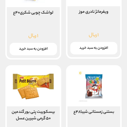
ویفرمانژ نادری موز
لواشک چوبی شکری۴۰ع
۱
ریال
۱
ریال
افزودن به سبد خرید
افزودن به سبد خرید
بستنی زمستانی شیبا۴۸ع
بیسکوییت پتی بور گندمین
۵۰ گرمی شیرین عسل