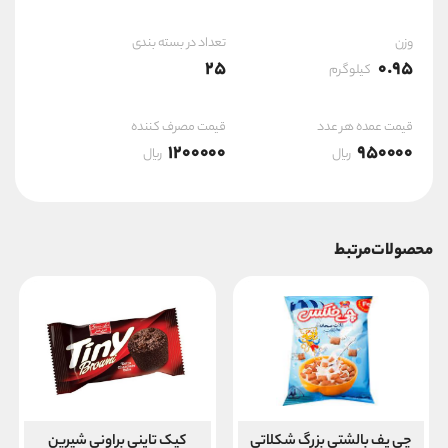
وزن
تعداد در بسته بندی
25
0.95
کیلوگرم
قیمت عمده هر عدد
قیمت مصرف کننده
1200000
950000
ریال
ریال
محصولات مرتبط
چی پف بالشتی بزرگ شکلاتی
کیک تاینی براونی شیرین