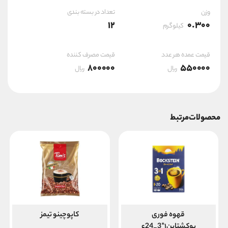
وزن
تعداد در بسته بندی
12
0.300
کیلوگرم
قیمت عمده هر عدد
قیمت مصرف کننده
800000
550000
ریال
ریال
محصولات مرتبط
قهوه فوری
کاپوچینو تیمز
بوکشتاین۱*3_24ع