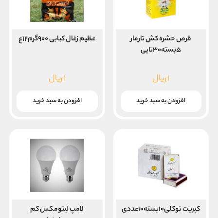
قرص حشره کش تارمار
عظیم زغال کبابی ۹۰۰گرم۱۲ع
۵بسته۳۰تایی
۱
ریال
۱
ریال
افزودن به سبد خرید
افزودن به سبد خرید
کبریت توکلی۱۰بسته۱۰عددی
لامپ لیتومکس کم