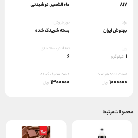
817
ماء الشعير
نوشیدنی
,
برند
نوع فروش
بهنوش ایران
بسته شرینگ شده
وزن
تعداد در بسته بندی
6
1
کیلوگرم
قیمت عمده هر عدد
قیمت مصرف کننده
1300000
1000000
ریال
ریال
محصولات مرتبط