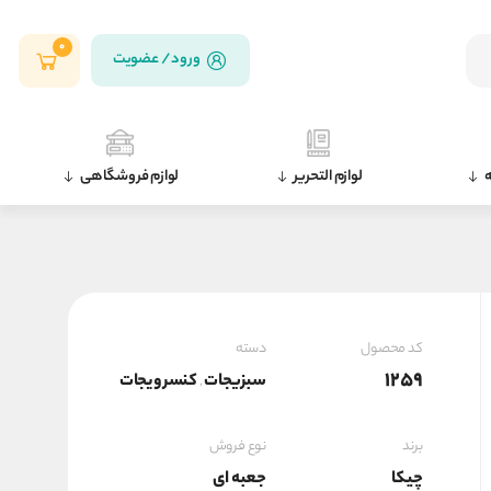
0
ورود / عضویت
ه
لوازم التحریر
لوازم فروشگاهی
کد محصول
دسته
1259
سبزیجات
کنسرویجات
,
برند
نوع فروش
چیکا
جعبه ای