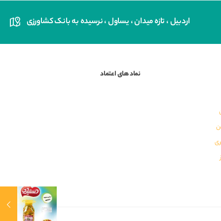
اردبیل ، تازه میدان ، یساول ، نرسیده به بانک کشاورزی
نماد های اعتماد
ن
ری