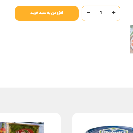
سالاد
افزودن به سبد خرید
الویه
بامرغ
چیکا200گ
عدد