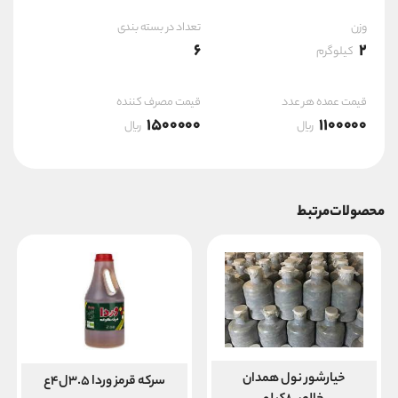
وزن
تعداد در بسته بندی
6
2
کیلوگرم
قیمت عمده هر عدد
قیمت مصرف کننده
1500000
1100000
ریال
ریال
محصولات مرتبط
خیارشور نول همدان
سرکه قرمز وردا ۳.۵ل۴ع