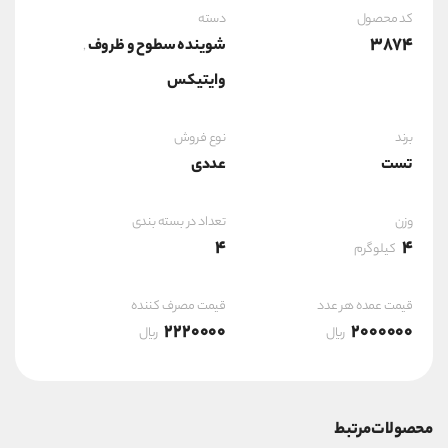
کد محصول
دسته
3874
شوینده سطوح و ظروف
,
وایتیکس
برند
نوع فروش
تست
عددی
وزن
تعداد در بسته بندی
4
4
کیلوگرم
قیمت عمده هر عدد
قیمت مصرف کننده
2220000
2000000
ریال
ریال
محصولات مرتبط