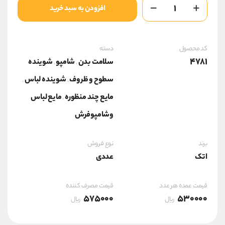
شامپو
افزودن به سبد خرید
فرش
اتک
عدد
کد محصول
دسته
4781
سلامت بدن
شامپو
شوینده
,
,
سطوح و ظروف
شوینده لباس
,
,
مایع چند منظوره
مایع لباس
,
وشامپوفرش
برند
نوع فروش
اتک
عددی
قیمت عمده هر عدد
قیمت مصرف کننده
575000
530000
ریال
ریال