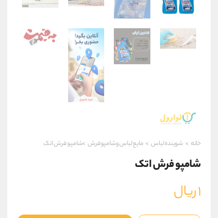
خانه
>
شوینده لباس
>
مایع لباس وشامپوفرش
>شامپو فرش اتک
شامپو فرش اتک
۱
ریال