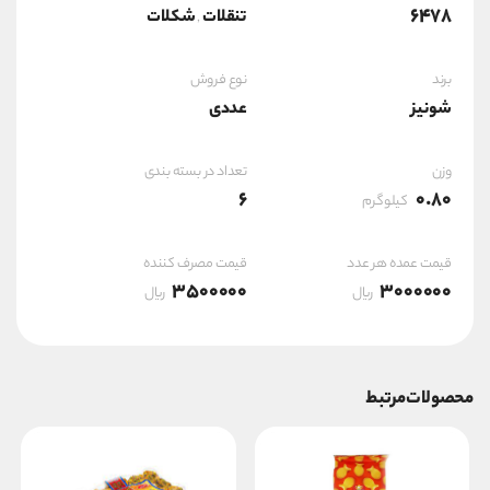
6478
تنقلات
شکلات
,
برند
نوع فروش
شونیز
عددی
وزن
تعداد در بسته بندی
6
0.80
کیلوگرم
قیمت عمده هر عدد
قیمت مصرف کننده
3500000
3000000
ریال
ریال
محصولات مرتبط