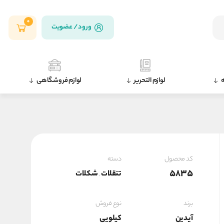
0
ورود / عضویت
ه
لوازم التحریر
لوازم فروشگاهی
کد محصول
دسته
5835
تنقلات
شکلات
,
برند
نوع فروش
آیدین
کیلویی