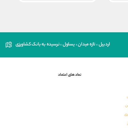
اردبیل ، تازه میدان ، یساول ، نرسیده به بانک کشاورزی
نماد های اعتماد
ن
ری