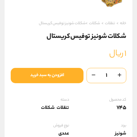
خانه
>
تنقلات
>
شکلات
>شکلات شونیز توفیس کریستال
شکلات شونیز توفیس کریستال
۱
ریال
شکلات
افزودن به سبد خرید
شونیز
توفیس
کریستال
عدد
کد محصول
دسته
745
تنقلات
شکلات
,
برند
نوع فروش
شونیز
عددی