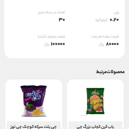
وزن
تعداد در بسته بندی
30
0.20
کیلوگرم
قیمت عمده هر عدد
قیمت مصرف کننده
100000
80000
ریال
ریال
محصولات مرتبط
پاپ کرن کچاپ بزرگ چی
چی پلت سرکه کوچک چی توز