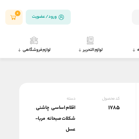
0
ورود / عضویت
ه
لوازم التحریر
لوازم فروشگاهی
کد محصول
دسته
1785
اقلام اساسی
چاشنی
,
,
شكلات صبحانه
مربا-
,
عسل