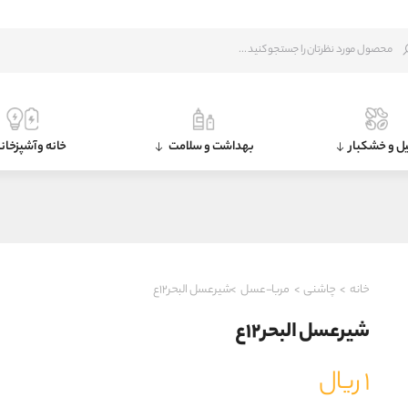
ل و خشکبار
بهداشت و سلامت
خانه و آشپزخان
خانه
>
چاشنی
>
مربا-عسل
>شیرعسل البحر۱۲ع
شیرعسل البحر۱۲ع
۱
ریال