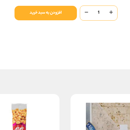
شیرعسل
افزودن به سبد خرید
البحر12ع
عدد