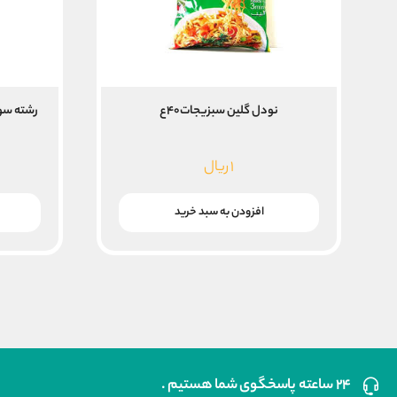
نودل گلین سبزیجات۴۰ع
رشته سوپ گلین۵۰۰گ
۱
ریال
افزودن به سبد خرید
۲۴ ساعته پاسخگوی شما هستیم .