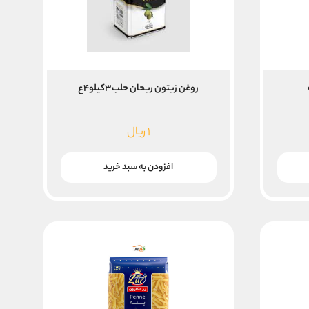
روغن زیتون ریحان حلب۳کیلو۴ع
۱
ریال
افزودن به سبد خرید