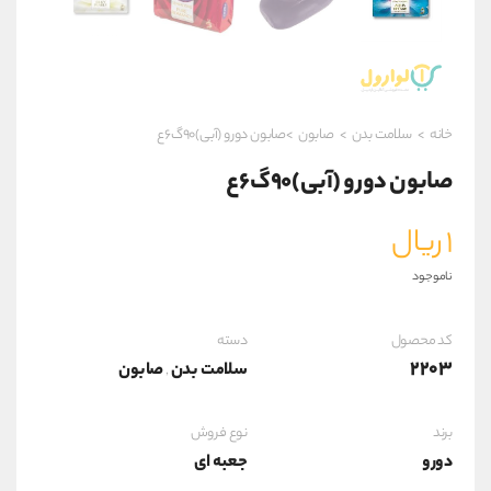
خانه
>
سلامت بدن
>
صابون
>صابون دورو (آبی)۹۰گ۶ع
صابون دورو (آبی)۹۰گ۶ع
۱
ریال
ناموجود
کد محصول
دسته
2203
سلامت بدن
صابون
,
برند
نوع فروش
دورو
جعبه ای