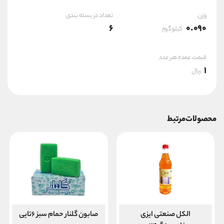
وزن
تعداد در بسته بندی
6
0.090
کیلوگرم
قیمت عمده هر عدد
1
ریال
محصولات مرتبط
الکل صنعتی ایزی
صابون گلنار حمام سبز ۶تایی