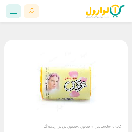
خانه
>
سلامت بدن
>
صابون
>صابون عروس زرد ۷۵ گ