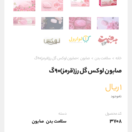
خانه
>
سلامت بدن
>
صابون
>صابون لوکس گل رز(قرمز)۹۰گ
صابون لوکس گل رز(قرمز)۹۰گ
۱
ریال
ناموجود
کد محصول
دسته
3708
سلامت بدن
صابون
,