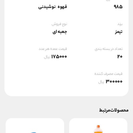
985
قهوه
نوشیدنی
,
برند
نوع فروش
تیمز
جعبه ای
تعداد در بسته بندی
قیمت عمده هر عدد
175000
20
ریال
قیمت مصرف کننده
300000
ریال
محصولات مرتبط