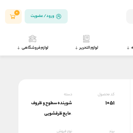
0
ورود / عضویت
ه
لوازم التحریر
لوازم فروشگاهی
کد محصول
دسته
1051
شوینده سطوح و ظروف
مایع ظرفشویی
,
برند
نوع فروش