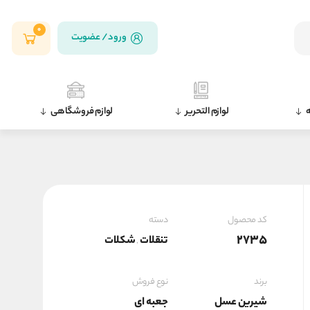
0
ورود / عضویت
ه
لوازم التحریر
لوازم فروشگاهی
کد محصول
دسته
2735
تنقلات
شکلات
,
برند
نوع فروش
شیرین عسل
جعبه ای