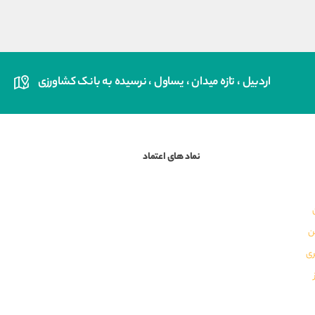
اردبیل ، تازه میدان ، یساول ، نرسیده به بانک کشاورزی
نماد های اعتماد
ن
ری