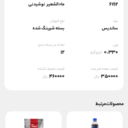
6712
ماء الشعير
نوشیدنی
,
برند
نوع فروش
ساندیس
بسته شرینگ شده
وزن
تعداد در بسته بندی
12
0.330
کیلوگرم
قیمت عمده هر عدد
قیمت مصرف کننده
460000
350000
ریال
ریال
محصولات مرتبط