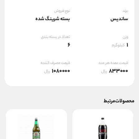
برند
نوع فروش
ساندیس
بسته شرینگ شده
وزن
تعداد در بسته بندی
6
1
کیلوگرم
قیمت عمده هر عدد
قیمت مصرف کننده
1080000
833000
ریال
ریال
محصولات مرتبط