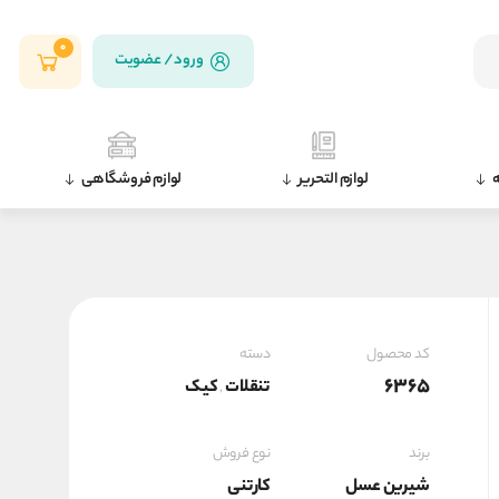
0
ورود / عضویت
ه
لوازم التحریر
لوازم فروشگاهی
کد محصول
دسته
6365
تنقلات
کیک
,
برند
نوع فروش
شیرین عسل
کارتنی