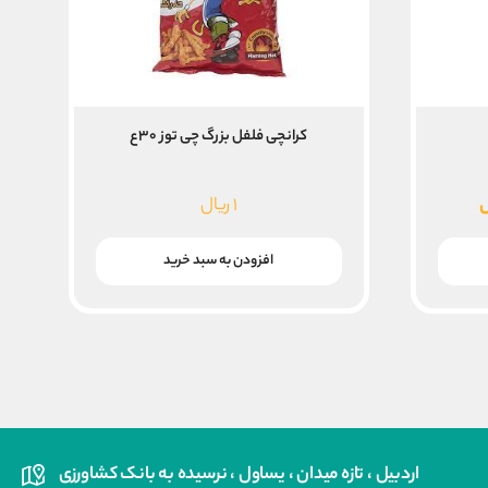
کرانچی فلفل بزرگ چی توز ۳۰ع
قیمت
ل
۱
ریال
فعلی
یال
۸۰,۰۰۰ ریال
افزودن به سبد خرید
است.
اردبیل ، تازه میدان ، یساول ، نرسیده به بانک کشاورزی