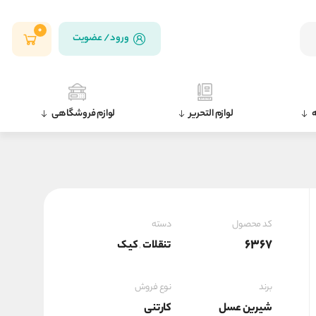
0
ورود / عضویت
ه
لوازم التحریر
لوازم فروشگاهی
کد محصول
دسته
6367
تنقلات
کیک
,
برند
نوع فروش
شیرین عسل
کارتنی