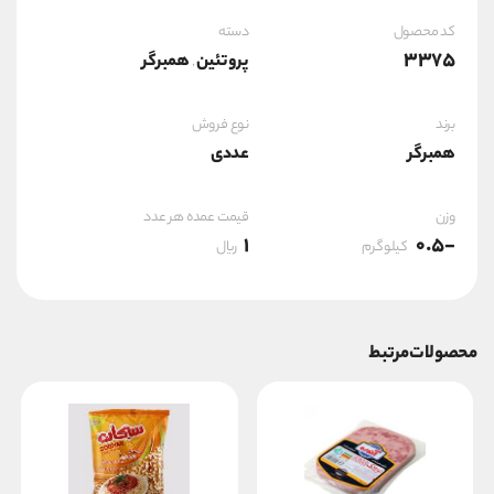
کد محصول
دسته
3375
پروتئین
همبرگر
,
برند
نوع فروش
همبرگر
عددی
وزن
قیمت عمده هر عدد
1
-0.5
کیلوگرم
ریال
محصولات مرتبط