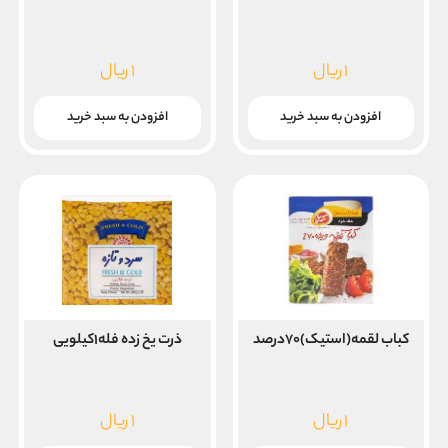
۱
ریال
۱
ریال
افزودن به سبد خرید
افزودن به سبد خرید
کباب لقمه(استیک)۷۰درصد
ذرت یخ زده فله۱کیلویی
۱
ریال
۱
ریال