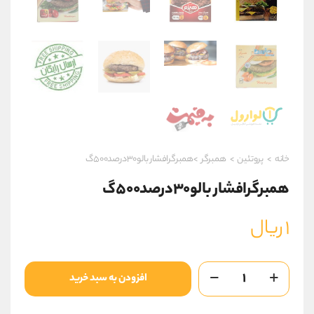
خانه
>
پروتئین
>
همبرگر
>همبرگرافشار بالو۳۰درصد۵۰۰گ
همبرگرافشار بالو۳۰درصد۵۰۰گ
۱
ریال
همبرگرافشار
افزودن به سبد خرید
بالو30درصد500گ
عدد