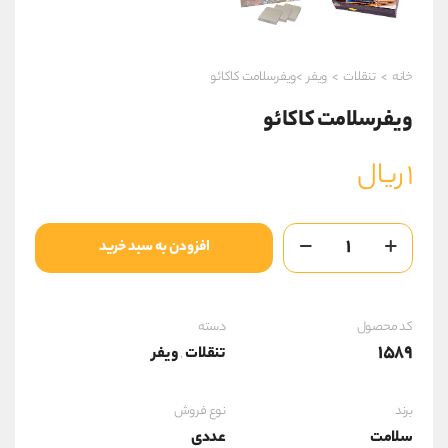
خانه
>
تنقلات
>
ویفر
>ویفرسلامت کاکائو
ویفرسلامت کاکائو
۱
ریال
ویفرسلامت
افزودن به سبد خرید
کاکائو
عدد
کد محصول
دسته
1589
تنقلات
ویفر
,
برند
نوع فروش
سلامت
عددی