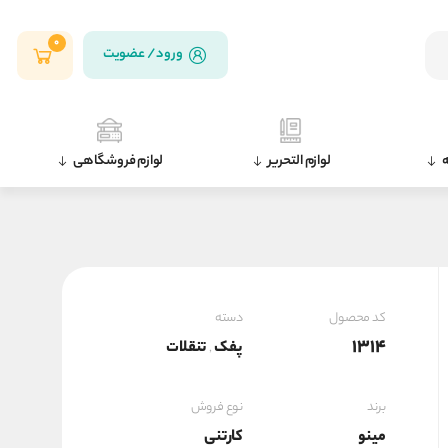
0
ورود / عضویت
ه
لوازم التحریر
لوازم فروشگاهی
کد محصول
دسته
1314
پفک
تنقلات
,
برند
نوع فروش
مینو
کارتنی