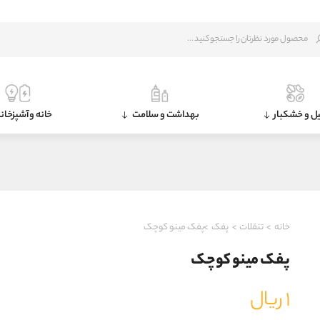
ل و خشکبار
بهداشت و سلامت
خانه و آشپزخان
خانه
>
تنقلات
>
پفک
>پفک مینو کوچک
پفک مینو کوچک
۱
ریال