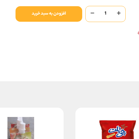
پفک
افزودن به سبد خرید
مینو
کوچک
عدد