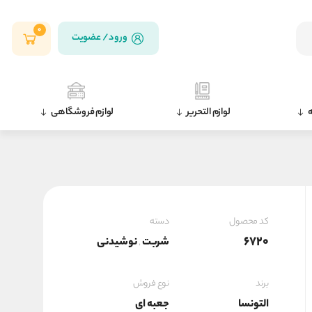
0
ورود / عضویت
ه
لوازم التحریر
لوازم فروشگاهی
کد محصول
دسته
6720
شربت
نوشیدنی
,
برند
نوع فروش
التونسا
جعبه ای