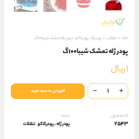
خانه
>
تنقلات
>
پودر ژله_پودرکاکو
>پودر ژله تمشک شیبا۱۰۰گ
پودر ژله تمشک شیبا۱۰۰گ
۱
ریال
پودر
افزودن به سبد خرید
ژله
تمشک
شیبا100گ
عدد
کد محصول
دسته
2543
پودر ژله_پودرکاکو
تنقلات
,