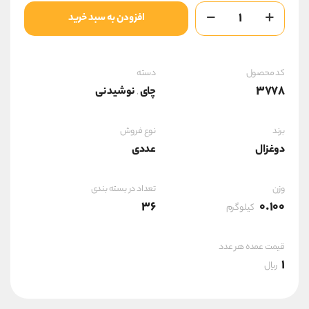
چای
افزودن به سبد خرید
دوغزال
معطرمشکی100گ36ع
عدد
کد محصول
دسته
3778
چای
نوشیدنی
,
برند
نوع فروش
دوغزال
عددی
وزن
تعداد در بسته بندی
36
0.100
کیلوگرم
قیمت عمده هر عدد
1
ریال