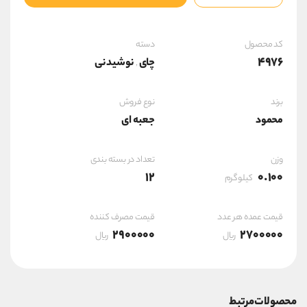
معطر
100گ
عدد
کد محصول
دسته
4976
چای
نوشیدنی
,
برند
نوع فروش
محمود
جعبه ای
وزن
تعداد در بسته بندی
12
0.100
کیلوگرم
قیمت عمده هر عدد
قیمت مصرف کننده
2900000
2700000
ریال
ریال
محصولات مرتبط