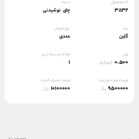
کد محصول
دسته
3832
چای
نوشیدنی
,
برند
نوع فروش
گلین
عددی
وزن
تعداد در بسته بندی
1
0.500
کیلوگرم
قیمت عمده هر عدد
قیمت مصرف کننده
10100000
9500000
ریال
ریال