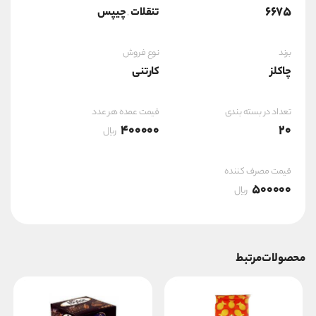
6675
تنقلات
چیپس
,
برند
نوع فروش
چاکلز
کارتنی
تعداد در بسته بندی
قیمت عمده هر عدد
400000
20
ریال
قیمت مصرف کننده
500000
ریال
محصولات مرتبط