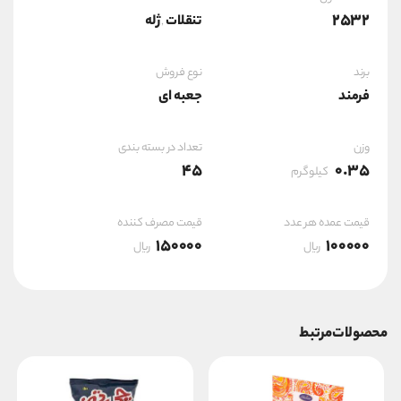
2532
تنقلات
ژله
,
برند
نوع فروش
فرمند
جعبه ای
وزن
تعداد در بسته بندی
45
0.35
کیلوگرم
قیمت عمده هر عدد
قیمت مصرف کننده
150000
100000
ریال
ریال
محصولات مرتبط